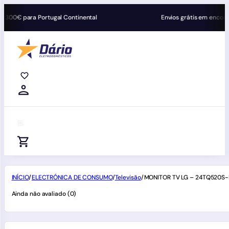
ra Portugal Continental
Envios grátis em encomendas sup
0
0
0
INÍCIO
/
ELECTRÓNICA DE CONSUMO
/
Televisão
/
MONITOR TV LG – 24TQ520S-
Ainda não avaliado (0)