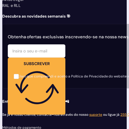
RAL e RLL
Descubra as novidades semanais 🎯
Obtenha ofertas exclusivas inscrevendo-se na nossa newsl
SUBSCREVER
Declaro que compreendi e aceito a Política de Privacidade do website 
Entre em contacto com a equipa 📲
Se já é nosso cliente, contacte-nos através do nosso
suporte
ou ligue já
255 
Métodos de pagamento