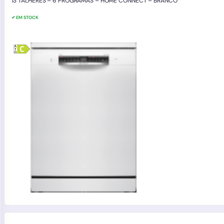
13 TALHERES – 6 PROGRAMAS – HOME CONNECT – BRANCO
✔ EM STOCK