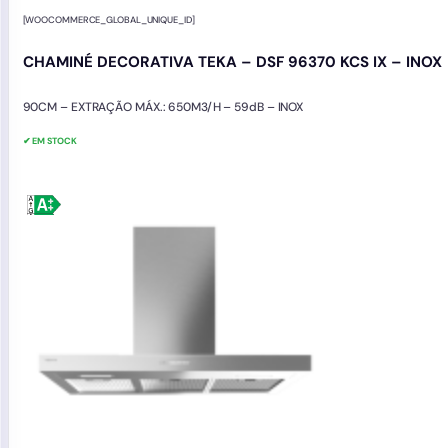
[WOOCOMMERCE_GLOBAL_UNIQUE_ID]
CHAMINÉ DECORATIVA TEKA – DSF 96370 KCS IX – INOX
90CM – EXTRAÇÃO MÁX.: 650M3/H – 59dB – INOX
✔ EM STOCK