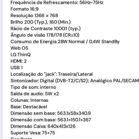
Frequência de Refrescamento: 56Hz~75Hz
Formato 16:9
Resolução 1366 x 768
Brilho 200 (Typ.), 160 (Min.)
Rácio de Contraste 1000:1 (typ.)
Ângulo de visão 178/178 (CR≥10)
Consumo de Energia 28W Normal / 0,4W StandBy
Web OS
LG ThinQ
HDMI: 2
USB: 1
Localização do "jack": Traseira/Lateral
Sintonizador: Digital (DVB-T2/C/S2); Analógico PAL/SECA
Tipo de som: interno
Saída de audio: 5W x2
Colunas: Internas
Base: Destacável
Dimensão sem base: 563.1x58x340.9
Dimensão com base: 563.1×150.1×367
Dimensão Caixa: 640x413x126
Suporte Vesa: 75×75