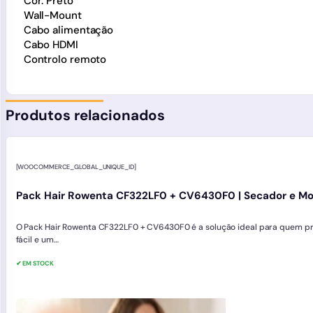
Cor: Preto
Wall-Mount
Cabo alimentação
Cabo HDMI
Controlo remoto
Produtos relacionados
[WOOCOMMERCE_GLOBAL_UNIQUE_ID]
Pack Hair Rowenta CF322LF0 + CV6430F0 | Secador e Mo
O Pack Hair Rowenta CF322LF0 + CV6430F0 é a solução ideal para quem p
fácil e um…
✔ EM STOCK