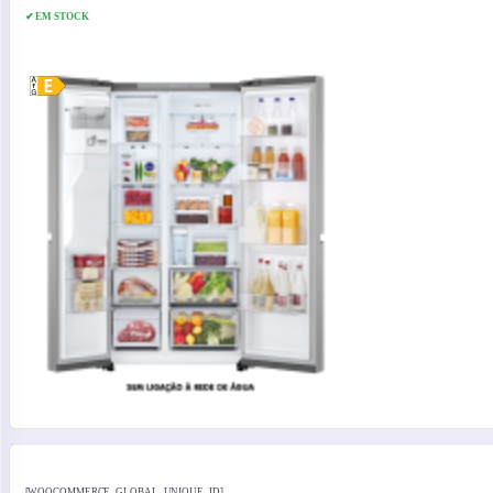
✔ EM STOCK
[WOOCOMMERCE_GLOBAL_UNIQUE_ID]