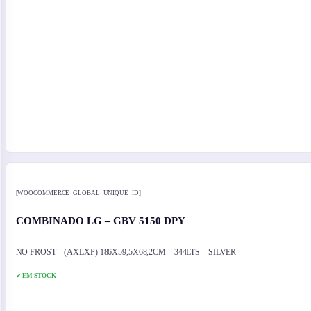
[WOOCOMMERCE_GLOBAL_UNIQUE_ID]
COMBINADO LG – GBV 5150 DPY
NO FROST – (AXLXP) 186X59,5X68,2CM – 344LTS – SILVER
✔ EM STOCK