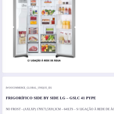
[WOOCOMMERCE_GLOBAL_UNIQUE_ID]
FRIGORÍFICO SIDE BY SIDE LG – GSLC 41 PYPE
NO FROST – (AXLXP) 179X73,5X91,3CM – 641LTS – S/ LIGAÇÃO À REDE DE Á