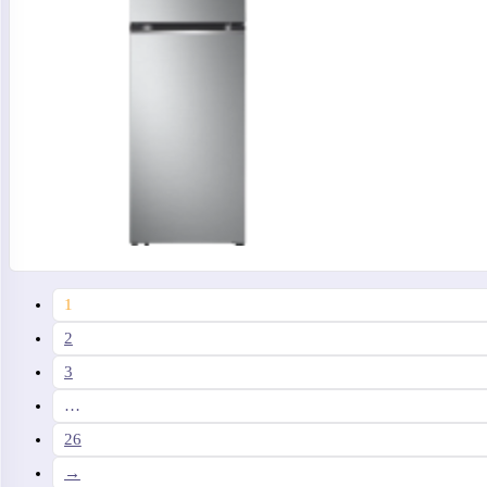
1
2
3
…
26
→