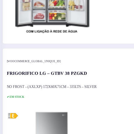
[WOOCOMMERCE_GLOBAL_UNIQUE_ID]
FRIGORIFICO LG – GTBV 38 PZGKD
NO FROST – (AXLXP) 172X60X71CM – 335LTS – SILVER
✔ EM STOCK