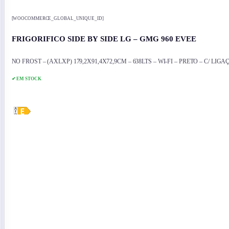
[WOOCOMMERCE_GLOBAL_UNIQUE_ID]
FRIGORIFICO SIDE BY SIDE LG – GMG 960 EVEE
NO FROST – (AXLXP) 179,2X91,4X72,9CM – 638LTS – WI-FI – PRETO – C/ L
✔ EM STOCK