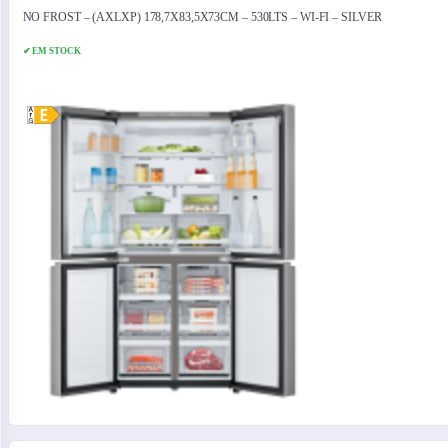
NO FROST – (AXLXP) 178,7X83,5X73CM – 530LTS – WI-FI – SILVER
✔ EM STOCK