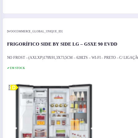
[WOOCOMMERCE_GLOBAL_UNIQUE_ID]
FRIGORÍFICO SIDE BY SIDE LG – GSXE 90 EVDD
NO FROST – (AXLXP)179X91,3X73,5CM – 628LTS – WI-FI – PRETO – C/ LIGA
✔ EM STOCK