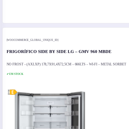
[WOOCOMMERCE_GLOBAL_UNIQUE_ID]
FRIGORÍFICO SIDE BY SIDE LG – GMV 960 MBDE
NO FROST – (AXLXP) 178,7X91,4X72,5CM – 666LTS – WI-FI – METAL SORBET
✔ EM STOCK