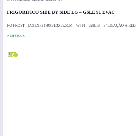
FRIGORIFICO SIDE BY SIDE LG – GSLE 91 EVAC
NO FROST – (AXLXP) 179X91,3X73,5CM – WI-FI – 628LTS – S/ LIGAÇÃO À R
✔ EM STOCK