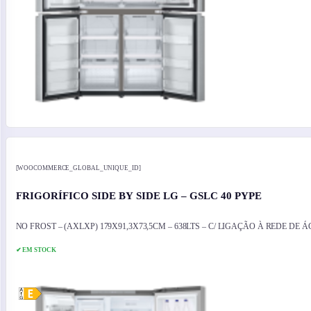
[WOOCOMMERCE_GLOBAL_UNIQUE_ID]
FRIGORÍFICO SIDE BY SIDE LG – GSLC 40 PYPE
NO FROST – (AXLXP) 179X91,3X73,5CM – 638LTS – C/ LIGAÇÃO À REDE DE Á
✔ EM STOCK