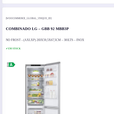
[WOOCOMMERCE_GLOBAL_UNIQUE_ID]
COMBINADO LG – GBB 92 MBB3P
NO FROST – (AXLXP) 203X59,5X67,5CM – 381LTS – INOX
✔ EM STOCK