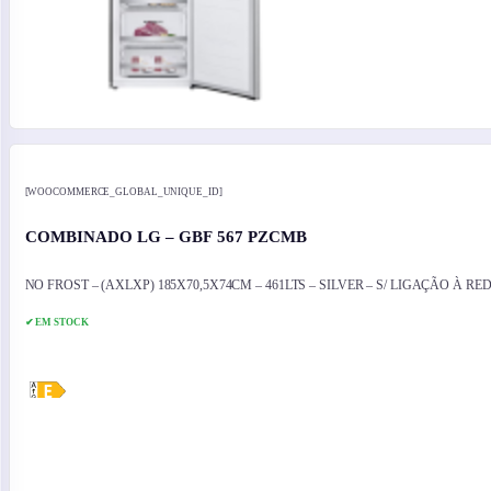
[WOOCOMMERCE_GLOBAL_UNIQUE_ID]
COMBINADO LG – GBF 567 PZCMB
NO FROST – (AXLXP) 185X70,5X74CM – 461LTS – SILVER – S/ LIGAÇÃO À R
✔ EM STOCK