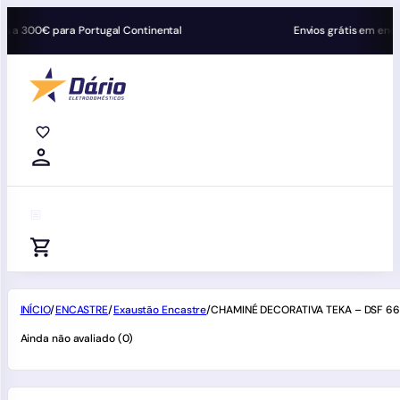
 para Portugal Continental
Envios grátis em encomendas 
0
0
0
INÍCIO
/
ENCASTRE
/
Exaustão Encastre
/
CHAMINÉ DECORATIVA TEKA – DSF 663
Ainda não avaliado (0)