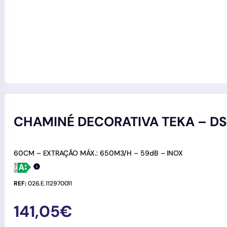
CHAMINÉ DECORATIVA TEKA – DSF
60CM – EXTRAÇÃO MÁX.: 650M3/H – 59dB – INOX
REF:
026.E.112970011
141,05
€