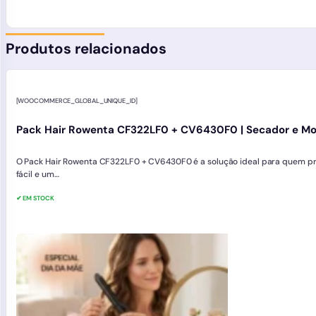
Produtos relacionados
[WOOCOMMERCE_GLOBAL_UNIQUE_ID]
Pack Hair Rowenta CF322LF0 + CV6430F0 | Secador e Mo
O Pack Hair Rowenta CF322LF0 + CV6430F0 é a solução ideal para quem p
fácil e um…
✔ EM STOCK