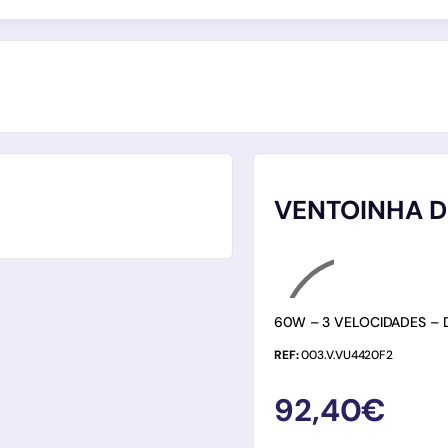
VENTOINHA D
60W – 3 VELOCIDADES – D
REF:
003.V.VU4420F2
92,40
€