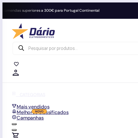
endas superiores a 300€ para Portugal Continental
Products
search
0
0
CATEGORIAS
Mais vendidos
Melhores classificados
Campanhas
0