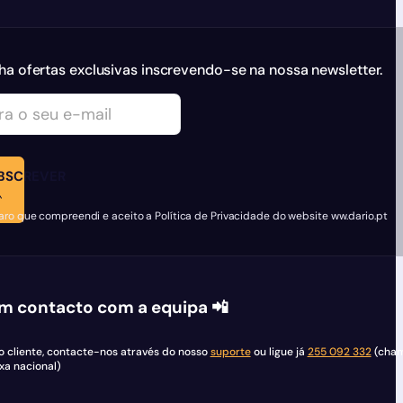
a ofertas exclusivas inscrevendo-se na nossa newsletter.
BSCREVER
aro que compreendi e aceito a Política de Privacidade do website ww.dario.pt
m contacto com a equipa 📲
so cliente, contacte-nos através do nosso
suporte
ou ligue já
255 092 332
(cha
xa nacional)