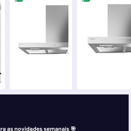
ra as novidades semanais 🎯