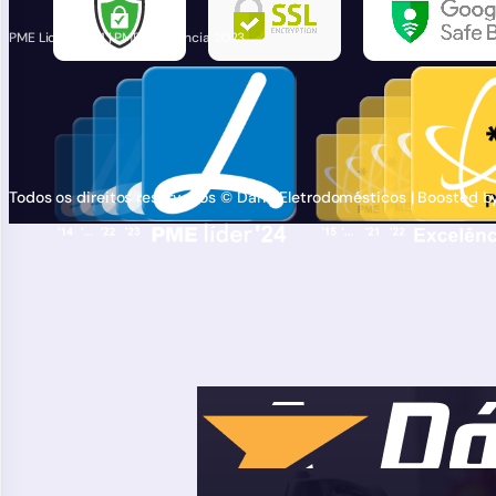
PME Lider 2024 | PME Excelência 2023
Todos os direitos reservados © Dário Eletrodomésticos | Boosted 