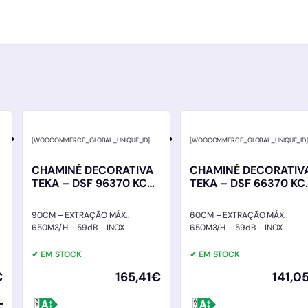
[WOOCOMMERCE_GLOBAL_UNIQUE_ID]
[WOOCOMMERCE_GLOBAL_UNIQUE_ID
CHAMINÉ DECORATIVA
CHAMINÉ DECORATIV
TEKA – DSF 96370 KCS
TEKA – DSF 66370 KC
IX – INOX
IX – INOX
90CM – EXTRAÇÃO MÁX.:
60CM – EXTRAÇÃO MÁX.:
650M3/H – 59dB – INOX
650M3/H – 59dB – INOX
✔ EM STOCK
✔ EM STOCK
€
165,41
€
141,0