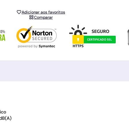
Adicionar aos favoritos
Comparar
ico
 dB(A)