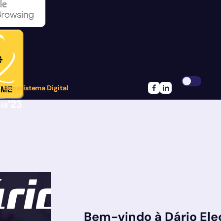
by
Ecossistema Digital
Siga-nos no Facebook
FSiga-nos no Linke
Bem-vindo à Dário Ele