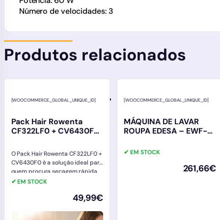
Potência: 60 W
Número de velocidades: 3
Produtos relacionados
[WOOCOMMERCE_GLOBAL_UNIQUE_ID]
[WOOCOMMERCE_GLOBAL_UNIQUE_ID]
Pack Hair Rowenta
MÁQUINA DE LAVAR
CF322LF0 + CV6430F0 |
ROUPA EDESA – EWF-
Secador e Modelador
7202 WH
de Cabelo
✔ EM STOCK
O Pack Hair Rowenta CF322LF0 +
CV6430F0 é a solução ideal para
261,66
€
quem procura secagem rápida,
modelação fácil e um…
✔ EM STOCK
49,99
€