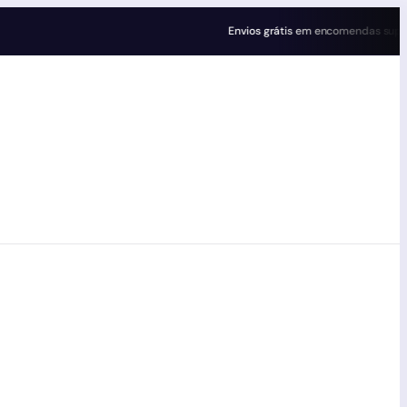
Envios grátis em encomendas superiores