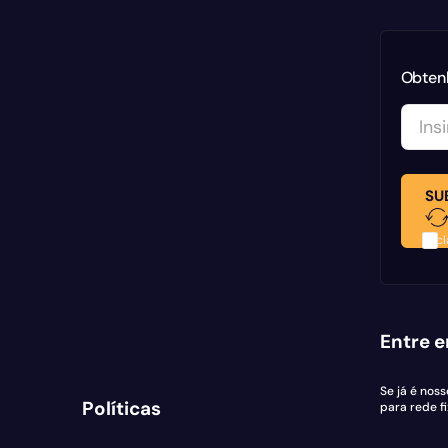
Obtenh
SU
Decl
Entre e
Se já é nos
Políticas
para rede fi