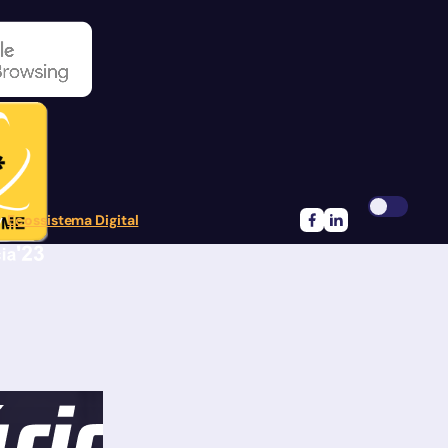
by
Ecossistema Digital
Siga-nos no Facebook
FSiga-nos no Linke