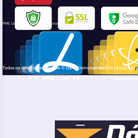
PME Lider 2024 | PME Excelência 2023
Todos os direitos reservados © Dário Eletrodomésticos | Boosted 