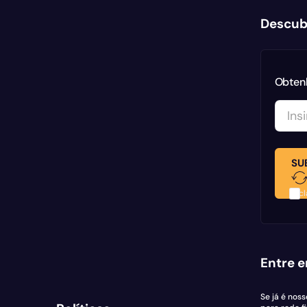
Descub
Obtenh
SU
Decl
Entre e
Se já é nos