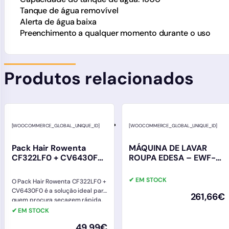
Tanque de água removível
Alerta de água baixa
Preenchimento a qualquer momento durante o uso
Produtos relacionados
[WOOCOMMERCE_GLOBAL_UNIQUE_ID]
[WOOCOMMERCE_GLOBAL_UNIQUE_ID]
Pack Hair Rowenta
MÁQUINA DE LAVAR
CF322LF0 + CV6430F0 |
ROUPA EDESA – EWF-
Secador e Modelador
7202 WH
de Cabelo
✔ EM STOCK
O Pack Hair Rowenta CF322LF0 +
CV6430F0 é a solução ideal para
261,66
€
quem procura secagem rápida,
modelação fácil e um…
✔ EM STOCK
49,99
€