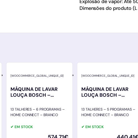
Explosão de vapor: Até 5
Dimensões do produto (L x 
[WOOCOMMERCE_GLOBAL_UNIQUE_ID]
[WOOCOMMERCE_GLOBAL_UNIQUE_ID]
MÁQUINA DE LAVAR
MÁQUINA DE LAVAR
LOUÇA BOSCH –
LOUÇA BOSCH –
SMS4HTW16E
SMS2HTW06E
13 TALHERES – 6 PROGRAMAS –
13 TALHERES – 5 PROGRAMAS –
HOME CONNECT – BRANCO
HOME CONNECT – BRANCO
✔ EM STOCK
✔ EM STOCK
574,71
€
440,41