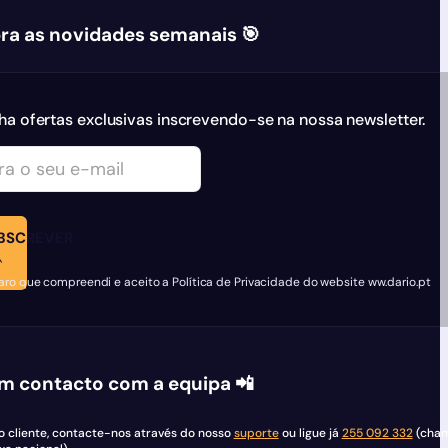
ra as novidades semanais 🎯
a ofertas exclusivas inscrevendo-se na nossa newsletter.
BSCREVER
aro que compreendi e aceito a Política de Privacidade do website ww.dario.pt
m contacto com a equipa 📲
so cliente, contacte-nos através do nosso
suporte
ou ligue já
255 092 332
(cha