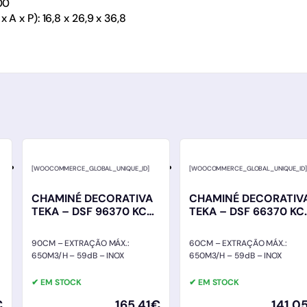
00
A x P): 16,8 x 26,9 x 36,8
[WOOCOMMERCE_GLOBAL_UNIQUE_ID]
[WOOCOMMERCE_GLOBAL_UNIQUE_ID
CHAMINÉ DECORATIVA
CHAMINÉ DECORATIV
TEKA – DSF 96370 KCS
TEKA – DSF 66370 KC
IX – INOX
IX – INOX
90CM – EXTRAÇÃO MÁX.:
60CM – EXTRAÇÃO MÁX.:
650M3/H – 59dB – INOX
650M3/H – 59dB – INOX
✔ EM STOCK
✔ EM STOCK
€
165,41
€
141,0