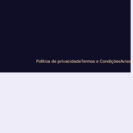
Política de privacidade
Termos e Condiçôes
Aviso 
dIn