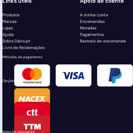
Links úteis
Apoio ao cliente
Produtos
A minha conta
Marcas
Encomendas
Lojas
Moradas
Ajuda
Pagamentos
Sobre Dário.pt
Rastreio de encomenda
Livro de Reclamações
Métodos de pagamento
Opções de envio
Selos de segurança