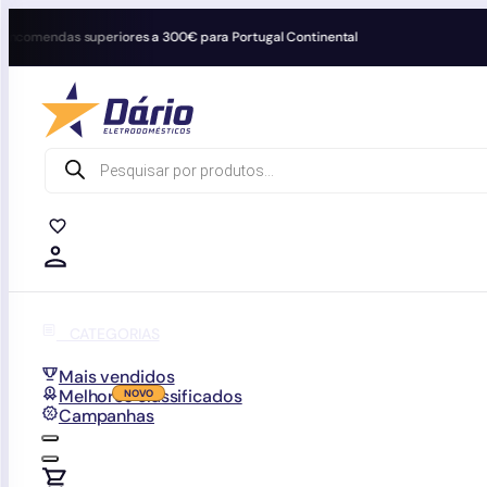
endas superiores a 300€ para Portugal Continental
Products
search
0
0
CATEGORIAS
Mais vendidos
Melhores classificados
Campanhas
0